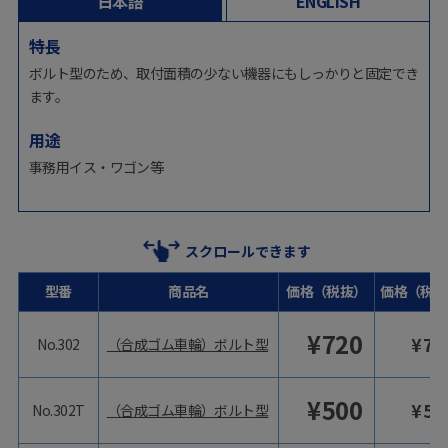
日本語
ENGLISH
特長
ボルト型のため、取付面積の少ない機器にもしっかりと固定でき
ます。
用途
事務用イス・ワゴン等
スクロールできます
型番
商品名
価格（税抜）
価格（税込
¥
720
¥
79
No.302
（合成ゴム車輪）ボルト型
¥
500
¥
55
No.302T
（合成ゴム車輪）ボルト型