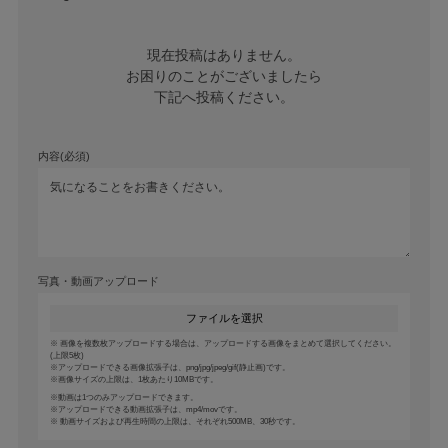
現在投稿はありません。

お困りのことがございましたら

下記へ投稿ください。
内容(必須)
写真・動画アップロード
ファイルを選択
画像を複数枚アップロードする場合は、アップロードする画像をまとめて選択してください。
(上限5枚)
アップロードできる画像拡張子は、png/jpg/jpeg/gif(静止画)です。
画像サイズの上限は、1枚あたり10MBです。
動画は1つのみアップロードできます。
アップロードできる動画拡張子は、mp4/movです。
動画サイズおよび再生時間の上限は、それぞれ500MB、30秒です。