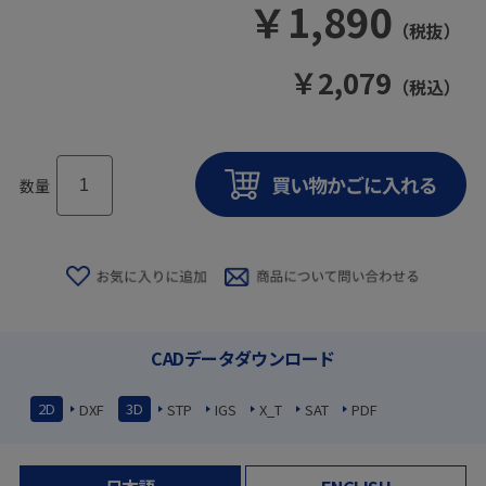
￥
1,890
（税抜）
￥
2,079
（税込）
数量
CADデータダウンロード
2D
3D
DXF
STP
IGS
X_T
SAT
PDF