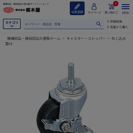
0
機構部品・機械部品の栃木屋オンラインショップ
会員登録
マイページ
買い物かご
MENU
詳細検索
カテゴリ
型番から購入
機構部品・機械部品の通販ホーム
>
キャスター・ストッパー
>
ねじ込み
取付