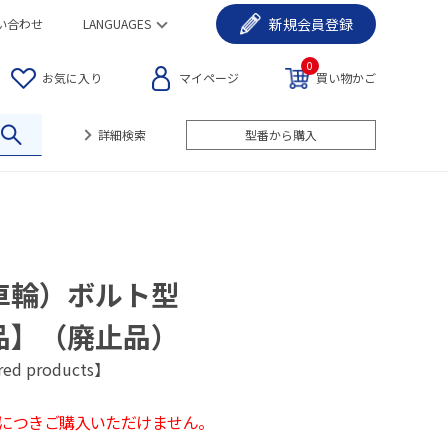
新規
会員登録
い合わせ
LANGUAGES
0
お気に入り
マイページ
買い物かご
詳細検索
型番から購入
車輪）ボルト型
品】（廃止品）
red products】
につきご購入いただけません。