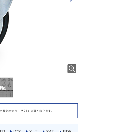
様図
木屋総合カタログ 71」の頁となります。
TP
IGS
X_T
SAT
PDF