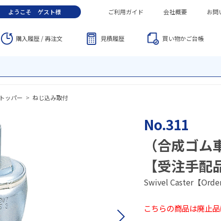
ようこそ
ゲスト
様
ご利用ガイド
会社概要
お問
購入履歴 / 再注文
見積履歴
買い物かご
台帳
トッパー
>
ねじ込み取付
No.311
（合成ゴム
【受注手配
Swivel Caster【Orde
こちらの商品は廃止品