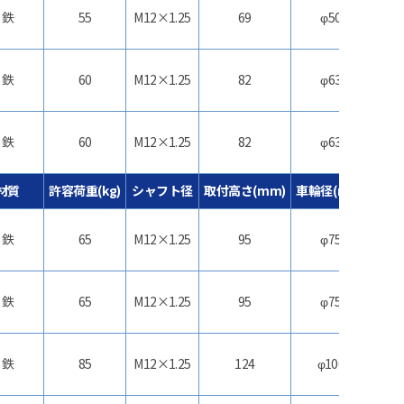
鉄
55
M12×1.25
69
φ50
合
鉄
60
M12×1.25
82
φ63
合
鉄
60
M12×1.25
82
φ63
合
材質
許容荷重(kg)
シャフト径
取付高さ(mm)
車輪径(mm)
車
鉄
65
M12×1.25
95
φ75
合
鉄
65
M12×1.25
95
φ75
合
鉄
85
M12×1.25
124
φ100
合