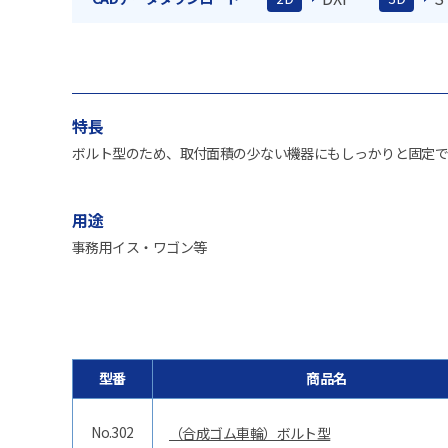
特長
ボルト型のため、取付面積の少ない機器にもしっかりと固定で
用途
事務用イス・ワゴン等
型番
商品名
No.302
（合成ゴム車輪）ボルト型