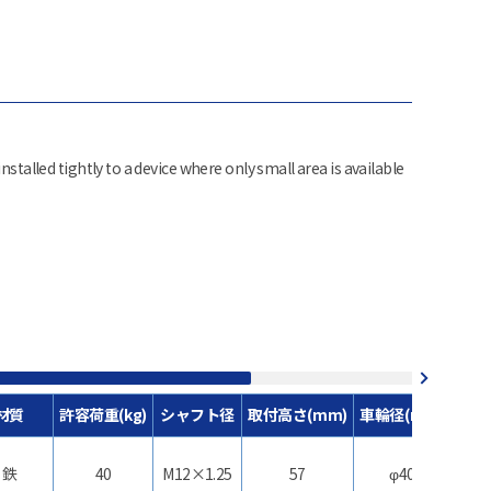
installed tightly to a device where only small area is available
材質
許容荷重(kg)
シャフト径
取付高さ(mm)
車輪径(mm)
車
鉄
40
M12×1.25
57
φ40
合