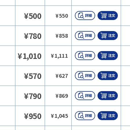
¥
500
¥
550
¥
780
¥
858
¥
1,010
¥
1,111
¥
570
¥
627
¥
790
¥
869
¥
950
¥
1,045