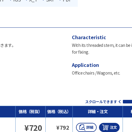
Characteristic
きます。
With its threaded stem, it can be 
for fixing.
Application
Office chairs / Wagons, etc.
スクロールできます
価格（税抜）
価格（税込）
詳細・注文
¥
720
¥
792