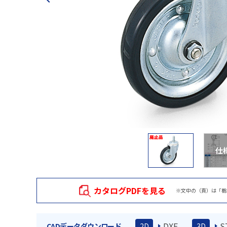
仕
カタログPDFを見る
※文中の（頁）は「栃
DXF
S
CADデータダウンロード
2D
3D