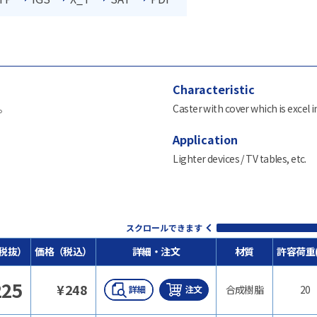
Characteristic
。
Caster with cover which is excel 
Application
Lighter devices / TV tables, etc.
スクロールできます
税抜）
価格（税込）
詳細・注文
材質
許容荷重(
225
¥
248
合成樹脂
20