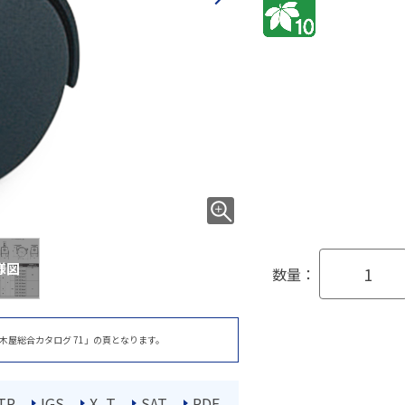
様図
数量：
木屋総合カタログ 71」の頁となります。
TP
IGS
X_T
SAT
PDF