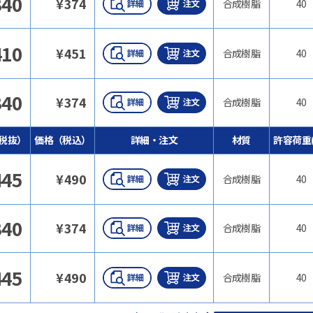
340
¥
374
合成樹脂
40
410
¥
451
合成樹脂
40
340
¥
374
合成樹脂
40
税抜）
価格（税込）
詳細・注文
材質
許容荷重(
445
¥
490
合成樹脂
40
340
¥
374
合成樹脂
40
445
¥
490
合成樹脂
40