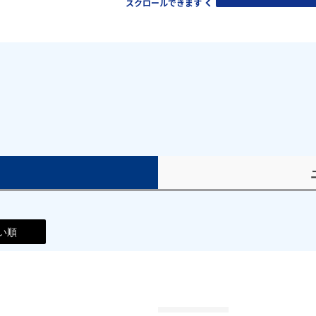
スクロールできます
）
い順