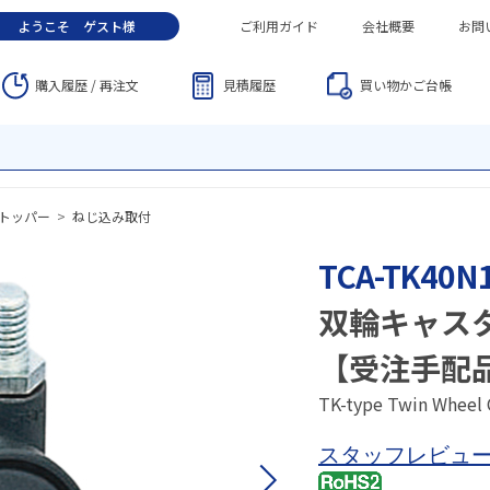
ようこそ
ゲスト
様
ご利用ガイド
会社概要
お問
購入履歴 / 再注文
見積履歴
買い物かご
台帳
トッパー
>
ねじ込み取付
TCA-TK40N
双輪キャス
【受注手配
TK-type Twin Wheel
スタッフレビュ