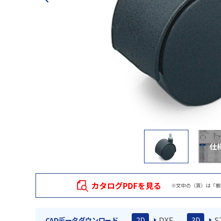
仕
カタログPDFを見る
※文中の（頁）は「栃
DXF
S
CADデータダウンロード
2D
3D