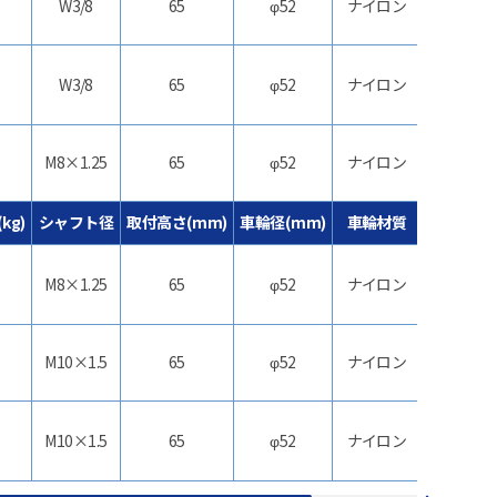
W3/8
65
φ52
ナイロン
双
ストッパ
W3/8
65
φ52
ナイロン
双
M8×1.25
65
φ52
ナイロン
双
kg)
シャフト径
取付高さ(mm)
車輪径(mm)
車輪材質
機
ストッパ
M8×1.25
65
φ52
ナイロン
双
M10×1.5
65
φ52
ナイロン
双
ストッパ
M10×1.5
65
φ52
ナイロン
双