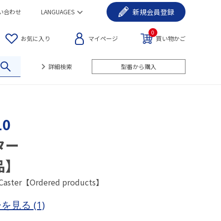
新規
会員登録
い合わせ
LANGUAGES
0
お気に入り
マイページ
買い物かご
詳細検索
型番から購入
10
ター
品】
 Caster【Ordered products】
ーを見る
(1)