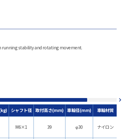
in running stability and rotating movement.
kg)
シャフト径
取付高さ(mm)
車輪径(mm)
車輪材質
機
M6×1
39
φ30
ナイロン
双