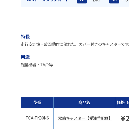
特長
走行安定性・旋回動作に優れた、カバー付きのキャスターです
用途
軽量機器・TV台等
型番
商品名
価格（
¥
TCA-TK30N6
双輪キャスター【受注手配品】