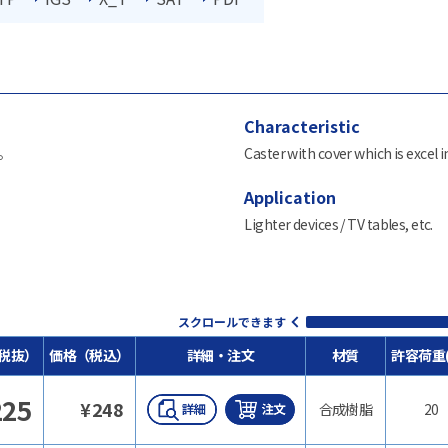
Characteristic
。
Caster with cover which is excel 
Application
Lighter devices / TV tables, etc.
スクロールできます
税抜）
価格（税込）
詳細・注文
材質
許容荷重(
225
¥
248
合成樹脂
20