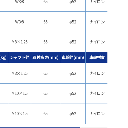
W3/8
65
φ52
ナイロン
双
ストッパ
W3/8
65
φ52
ナイロン
双
M8×1.25
65
φ52
ナイロン
双
kg)
シャフト径
取付高さ(mm)
車輪径(mm)
車輪材質
機
ストッパ
M8×1.25
65
φ52
ナイロン
双
M10×1.5
65
φ52
ナイロン
双
ストッパ
M10×1.5
65
φ52
ナイロン
双