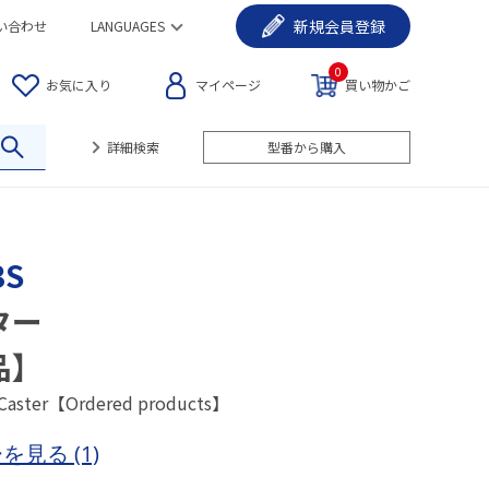
新規
会員登録
い合わせ
LANGUAGES
0
お気に入り
マイページ
買い物かご
詳細検索
型番から購入
3S
ター
品】
 Caster【Ordered products】
ーを見る
(1)