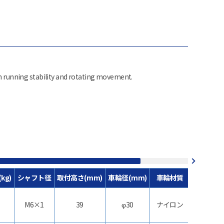
in running stability and rotating movement.
kg)
シャフト径
取付高さ(mm)
車輪径(mm)
車輪材質
機
M6×1
39
φ30
ナイロン
双