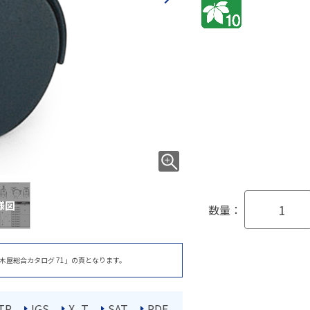
様図
数量：
木屋総合カタログ 71」の頁となります。
TP
IGS
X_T
SAT
PDF