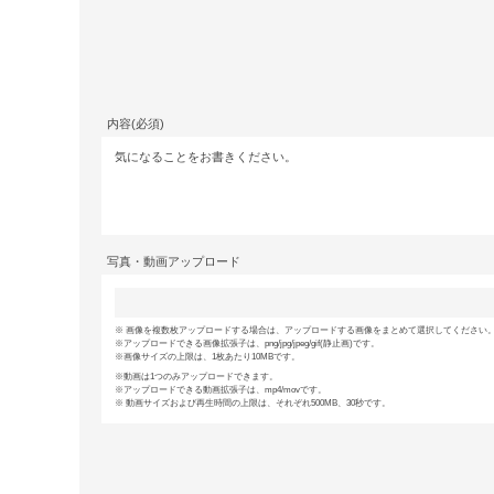
内容(必須)
写真・動画アップロード
画像を複数枚アップロードする場合は、アップロードする画像をまとめて選択してください。(
アップロードできる画像拡張子は、png/jpg/jpeg/gif(静止画)です。
画像サイズの上限は、1枚あたり10MBです。
動画は1つのみアップロードできます。
アップロードできる動画拡張子は、mp4/movです。
動画サイズおよび再生時間の上限は、それぞれ500MB、30秒です。