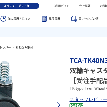
ようこそ
ゲスト
様
ご利用ガイド
会社概要
お問
購入履歴 / 再注文
見積履歴
買い物かご
台帳
トッパー
>
ねじ込み取付
TCA-TK40N
双輪キャス
【受注手配
TK-type Twin Wheel
スタッフレビュ