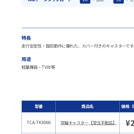
特長
走行安定性・旋回動作に優れた、カバー付きのキャスターです
用途
軽量機器・TV台等
型番
商品名
価格（
¥
TCA-TK30N6
双輪キャスター【受注手配品】