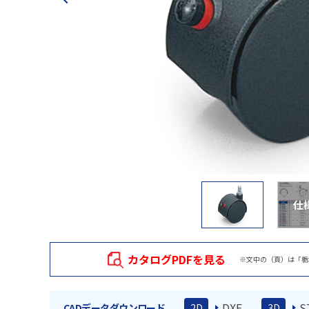
仕
カタログPDFを見る
※文中の（頁）は「栃
DXF
S
CADデータダウンロード
2D
3D