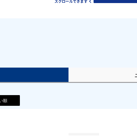
スクロールできます
）
い順