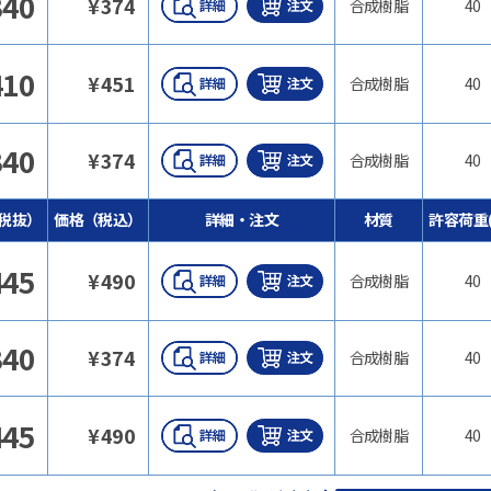
340
¥
374
合成樹脂
40
410
¥
451
合成樹脂
40
340
¥
374
合成樹脂
40
税抜）
価格（税込）
詳細・注文
材質
許容荷重(
445
¥
490
合成樹脂
40
340
¥
374
合成樹脂
40
445
¥
490
合成樹脂
40