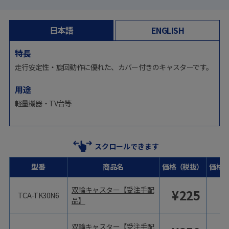
日本語
ENGLISH
特長
走行安定性・旋回動作に優れた、カバー付きのキャスターです。
用途
軽量機器・TV台等
スクロールできます
型番
商品名
価格（税抜）
価格
双輪キャスター【受注手配
¥
225
TCA-TK30N6
品】
双輪キャスター【受注手配