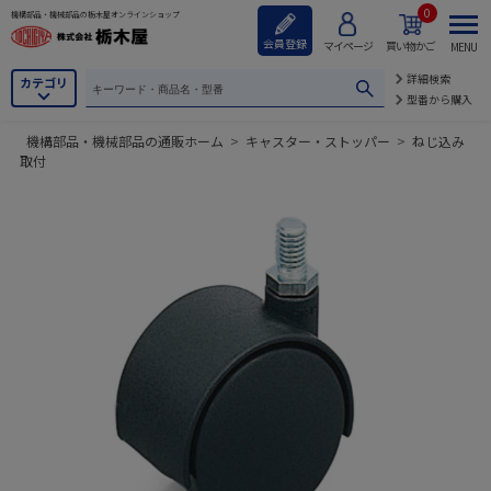
0
機構部品・機械部品の栃木屋オンラインショップ
会員登録
マイページ
買い物かご
MENU
詳細検索
カテゴリ
型番から購入
機構部品・機械部品の通販ホーム
>
キャスター・ストッパー
>
ねじ込み
取付