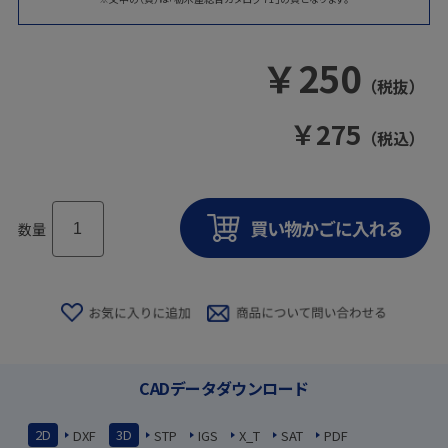
￥
250
（税抜）
￥
275
（税込）
数量
CADデータダウンロード
2D
3D
DXF
STP
IGS
X_T
SAT
PDF