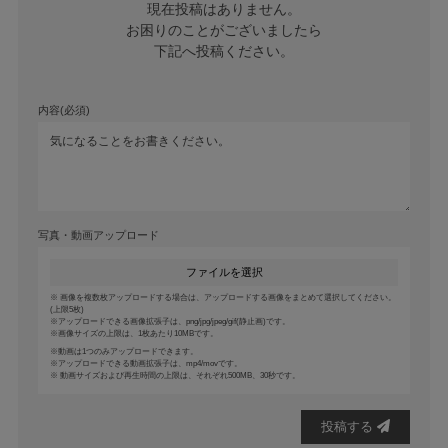
現在投稿はありません。

お困りのことがございましたら

下記へ投稿ください。
内容(必須)
写真・動画アップロード
ファイルを選択
画像を複数枚アップロードする場合は、アップロードする画像をまとめて選択してください。
(上限5枚)
アップロードできる画像拡張子は、png/jpg/jpeg/gif(静止画)です。
画像サイズの上限は、1枚あたり10MBです。
動画は1つのみアップロードできます。
アップロードできる動画拡張子は、mp4/movです。
動画サイズおよび再生時間の上限は、それぞれ500MB、30秒です。
投稿する