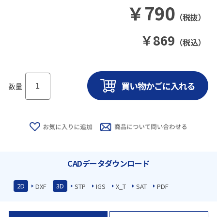
￥
790
（税抜）
￥
869
（税込）
数量
CADデータダウンロード
2D
3D
DXF
STP
IGS
X_T
SAT
PDF