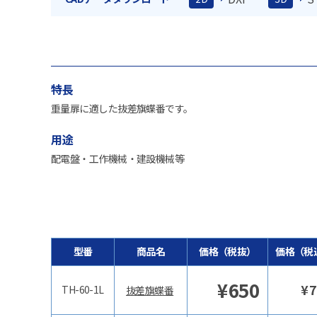
特長
重量扉に適した抜差旗蝶番です。
用途
配電盤・工作機械・建設機械等
型番
商品名
価格（税抜）
価格（税
¥
650
¥
7
TH-60-1L
抜差旗蝶番