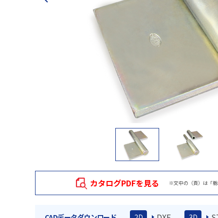
カタログPDFを見る
※文中の（頁）は「栃
DXF
S
CADデータダウンロード
2D
3D