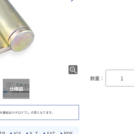
数量：
仕様図
木屋総合カタログ 71」の頁となります。
TP
IGS
X_T
SAT
PDF