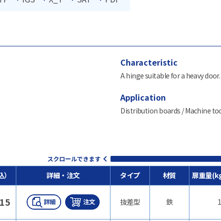
Characteristic
A hinge suitable for a heavy door.
Application
Distribution boards / Machine too
スクロールできます
込）
詳細・注文
タイプ
材質
扉重量(k
15
抜差型
鉄
1