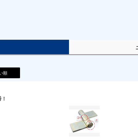
）
い順
番！