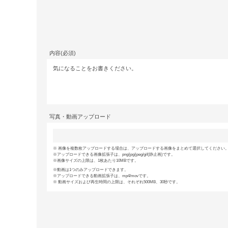
内容(必須)
写真・動画アップロード
画像を複数枚アップロードする場合は、アップロードする画像をまとめて選択してください。(
アップロードできる画像拡張子は、png/jpg/jpeg/gif(静止画)です。
画像サイズの上限は、1枚あたり10MBです。
動画は1つのみアップロードできます。
アップロードできる動画拡張子は、mp4/movです。
動画サイズおよび再生時間の上限は、それぞれ500MB、30秒です。