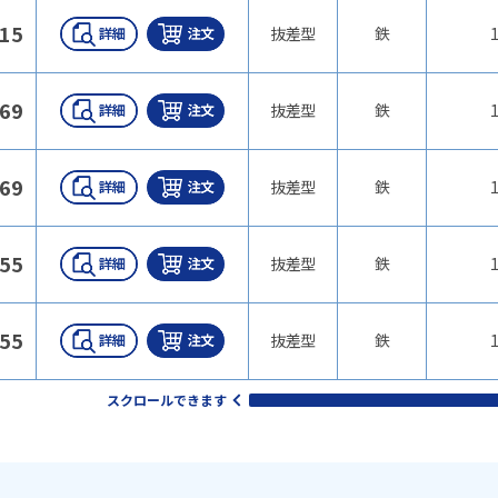
15
抜差型
鉄
1
69
抜差型
鉄
1
69
抜差型
鉄
1
155
抜差型
鉄
1
155
抜差型
鉄
1
スクロールできます