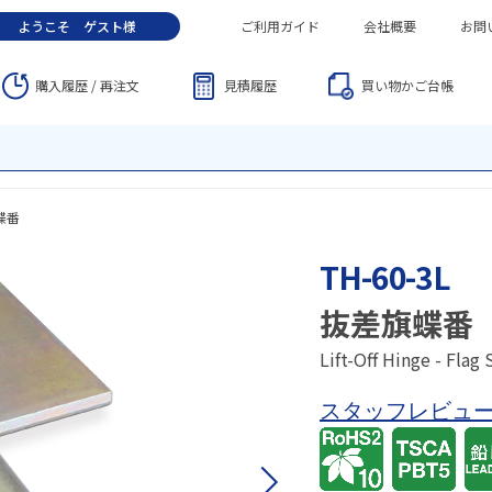
ようこそ
ゲスト
様
ご利用ガイド
会社概要
お問
購入履歴 / 再注文
見積履歴
買い物かご
台帳
蝶番
TH-60-3L
抜差旗蝶番
Lift-Off Hinge - Flag 
スタッフレビュ