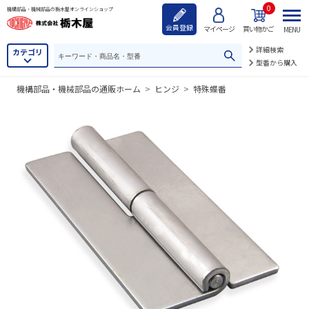
0
機構部品・機械部品の栃木屋オンラインショップ
会員登録
マイページ
買い物かご
MENU
詳細検索
カテゴリ
型番から購入
機構部品・機械部品の通販ホーム
>
ヒンジ
>
特殊蝶番