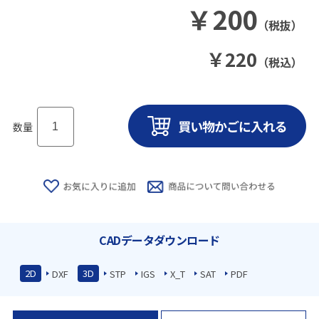
￥
200
（税抜）
￥
220
（税込）
数量
CADデータダウンロード
2D
3D
DXF
STP
IGS
X_T
SAT
PDF