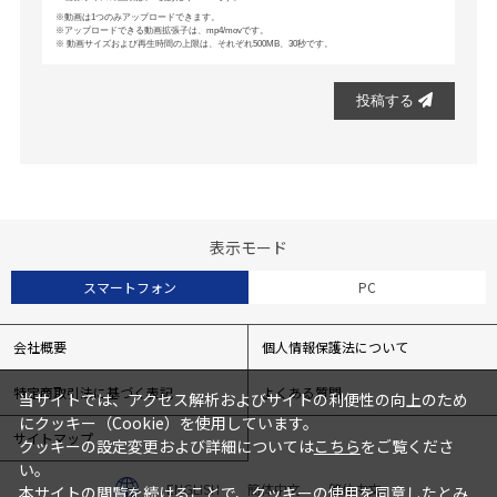
動画は1つのみアップロードできます。
アップロードできる動画拡張子は、mp4/movです。
動画サイズおよび再生時間の上限は、それぞれ500MB、30秒です。
投稿する
表示モード
スマートフォン
PC
会社概要
個人情報保護法について
特定商取引法に基づく表記
よくある質問
当サイトでは、アクセス解析およびサイトの利便性の向上のため
にクッキー（Cookie）を使用しています。
サイトマップ
クッキーの設定変更および詳細については
こちら
をご覧くださ
い。
ENGLISH
簡体中文
繁体中文
本サイトの閲覧を続けることで、クッキーの使用を同意したとみ