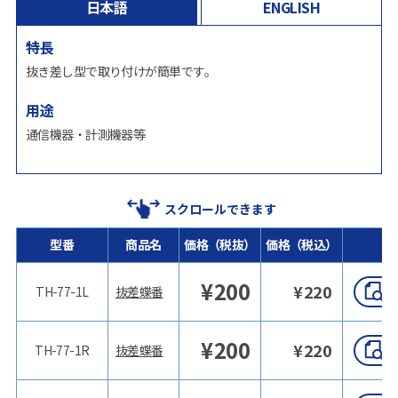
日本語
ENGLISH
特長
抜き差し型で取り付けが簡単です。
用途
通信機器・計測機器等
スクロールできます
型番
商品名
価格（税抜）
価格（税込）
¥
200
¥
220
TH-77-1L
抜差蝶番
¥
200
¥
220
TH-77-1R
抜差蝶番