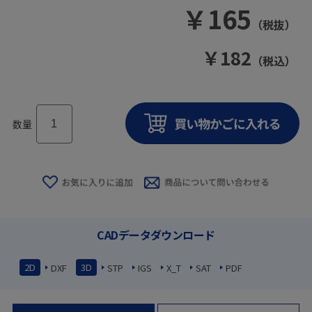
￥
165
（税抜）
￥
182
（税込）
数量
CADデータダウンロード
2D
3D
DXF
STP
IGS
X_T
SAT
PDF