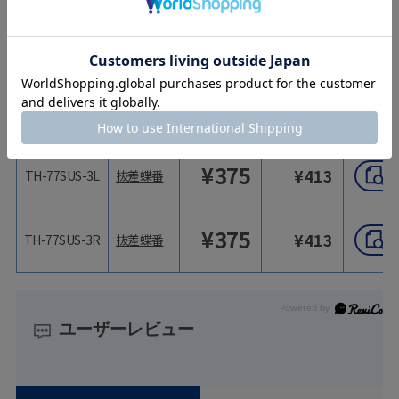
¥
440
¥
484
TH-77SUS-2L
抜差蝶番
¥
440
¥
484
TH-77SUS-2R
抜差蝶番
型番
商品名
価格（税抜）
価格（税込）
¥
375
¥
413
TH-77SUS-3L
抜差蝶番
¥
375
¥
413
TH-77SUS-3R
抜差蝶番
ユーザーレビュー