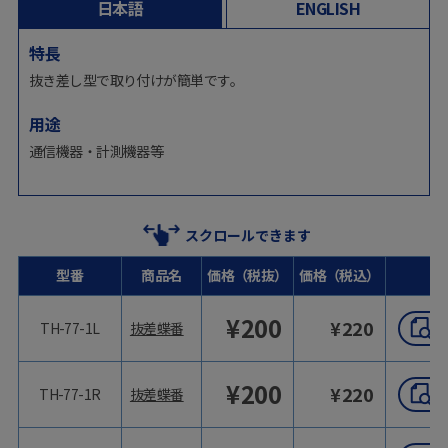
日本語
ENGLISH
特長
抜き差し型で取り付けが簡単です。
用途
通信機器・計測機器等
スクロールできます
型番
商品名
価格（税抜）
価格（税込）
¥
200
¥
220
TH-77-1L
抜差蝶番
¥
200
¥
220
TH-77-1R
抜差蝶番