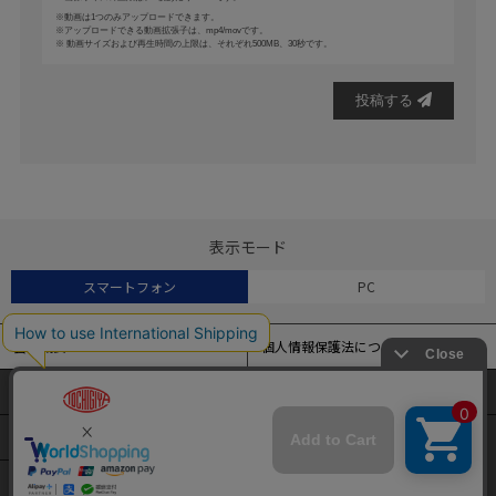
動画は1つのみアップロードできます。
アップロードできる動画拡張子は、mp4/movです。
動画サイズおよび再生時間の上限は、それぞれ500MB、30秒です。
投稿する
表示モード
スマートフォン
PC
会社概要
個人情報保護法について
特定商取引法に基づく表記
よくある質問
当サイトでは、アクセス解析およびサイトの利便性の向上のため
にクッキー（Cookie）を使用しています。
サイトマップ
クッキーの設定変更および詳細については
こちら
をご覧くださ
い。
ENGLISH
簡体中文
繁体中文
本サイトの閲覧を続けることで、クッキーの使用を同意したとみ