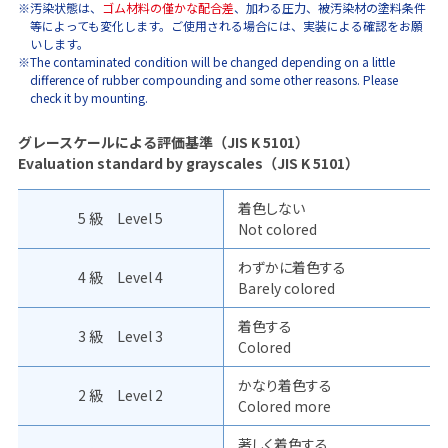
※汚染状態は、
ゴム材料の僅かな配合差
、加わる圧力、被汚染材の塗料条件
等によっても変化します。ご使用される場合には、実装による確認をお願
いします。
※The contaminated condition will be changed depending on a little
difference of rubber compounding and some other reasons. Please
check it by mounting.
グレースケールによる評価基準（JIS K 5101）
Evaluation standard by grayscales（JIS K 5101）
着色しない
5 級 Level 5
Not colored
わずかに着色する
4 級 Level 4
Barely colored
着色する
3 級 Level 3
Colored
かなり着色する
2 級 Level 2
Colored more
著しく着色する