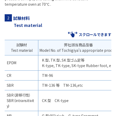
temperature oven at 70℃ .
試験材料
2
Test material
スクロールできます
試験材
弊社該当商品型番
Test material
Model No. of Tochigiya's appropriate produ
K 型、TK 型、SK 型ゴム足等
EPDM
K-type, TK-type, SK-type Rubber foot, etc
CR
TM-96
SBR
TM-136 等 TM-136,etc
SBR（非移行性）
SBR（intransitivit
CK 型 CK-type
y）
NR
G 型グロメット G-type Grommet