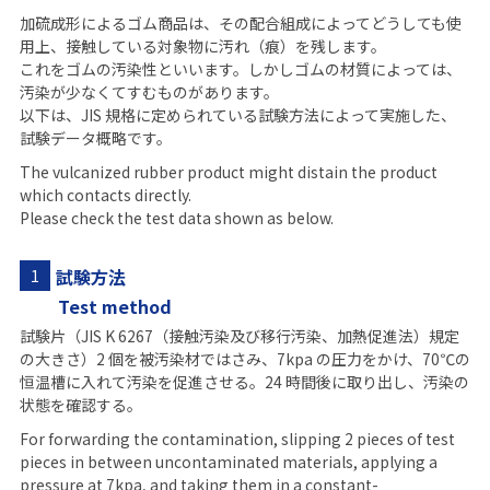
加硫成形によるゴム商品は、その配合組成によってどうしても使
用上、接触している対象物に汚れ（痕）を残します。
これをゴムの汚染性といいます。しかしゴムの材質によっては、
汚染が少なくてすむものがあります。
以下は、JIS 規格に定められている試験方法によって実施した、
試験データ概略です。
The vulcanized rubber product might distain the product
which contacts directly.
Please check the test data shown as below.
試験方法
1
Test method
試験片（JIS K 6267（接触汚染及び移行汚染、加熱促進法）規定
の大きさ）2 個を被汚染材ではさみ、7kpa の圧力をかけ、70℃の
恒温槽に入れて汚染を促進させる。24 時間後に取り出し、汚染の
状態を確認する。
For forwarding the contamination, slipping 2 pieces of test
pieces in between uncontaminated materials, applying a
pressure at 7kpa, and taking them in a constant-