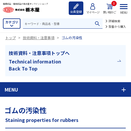
0
機構部品・機械部品の栃木屋オンラインショップ
会員登録
マイページ
買い物かご
MENU
詳細検索
カテゴリ
型番から購入
トップ
>
技術資料・注意事項
>
ゴムの汚染性
技術資料・注意事項トップへ
Technical information
Back To Top
MENU
ゴムの汚染性
Staining properties for rubbers