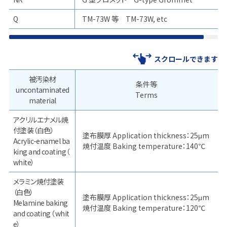
Q
TM-73W 等 TM-73W, etc
スクロールできます
被汚染材
条件等
uncontaminated
Terms
material
アクリルエナメル焼
付塗装（白色）
塗布膜厚 Application thickness：25μm
Acrylic-enamel ba
焼付温度 Baking temperature：140℃
king and coating（
white）
メラミン焼付塗装
（白色）
塗布膜厚 Application thickness：25μm
Melamine baking
焼付温度 Baking temperature：120℃
and coating（ whit
e）