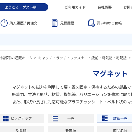
ようこそ
ゲスト
様
ご利用ガイド
会社概要
お問
購入履歴 / 再注文
見積履歴
買い物かご
台帳
機械部品の通販ホーム
>
キャッチ・ラッチ・ファスナー・錠前・電気錠・宅配錠
>
マグネット
マグネットの磁力を利用して扉・蓋を固定・保持するための部品で
吸着力、寸法と形状、材質、機能等、バリエーションを豊富に取り
また、形状や長さに対応可能なプラスチックシート・ベルト状のマ
ピックアップ
一覧
詳細一覧
型番順
新着順
商品名順