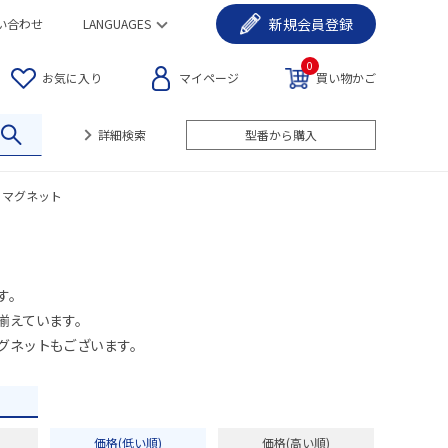
新規
会員登録
い合わせ
LANGUAGES
0
お気に入り
マイページ
買い物かご
詳細検索
型番から購入
マグネット
す。
揃えています。
グネットもございます。
価格(低い順)
価格(高い順)