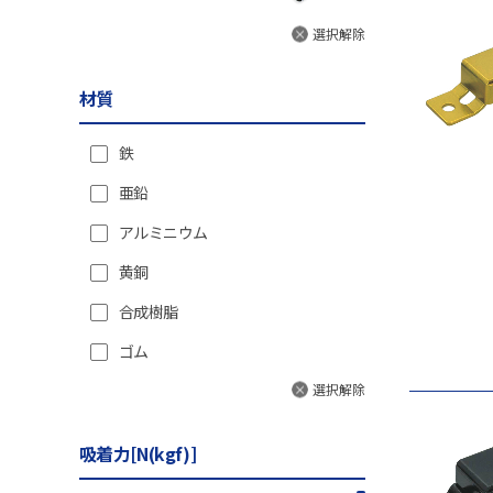
選択解除
材質
鉄
亜鉛
アルミニウム
黄銅
合成樹脂
ゴム
選択解除
吸着力[N(kgf)]