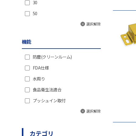
156.9(16)
30
166.8(17)
50
選択解除
機能
防塵(クリーンルーム)
FDA仕様
水周り
食品衛生法適合
プッシュイン取付
選択解除
カテゴリ