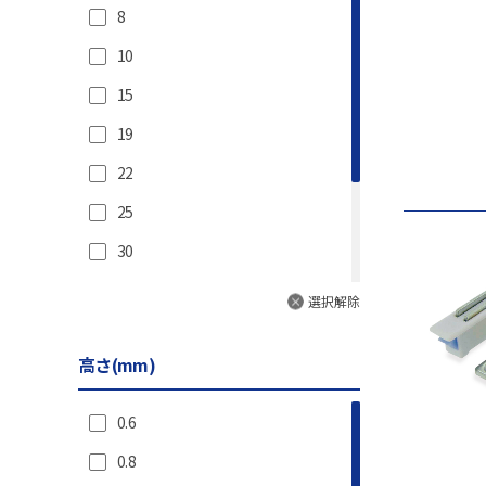
18(1.8)
8
19.6(2)
10
21.6(2.2)
15
22.5(2.3)
19
23(2.3)
22
24.5(2.5)
25
26.5(2.7)
30
27.5(2.8)
57
選択解除
29.4(3)
100
30(3)
高さ(mm)
200
34.3(3.5)
500
0.6
37.3(3.8)
0.8
39.2(4)