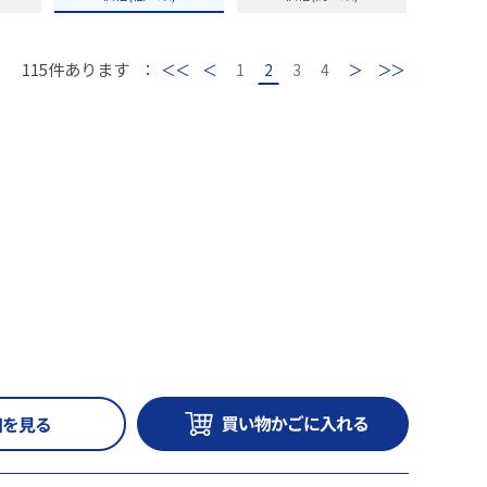
115
件あります
：
最初
前
1
2
3
4
次
最後